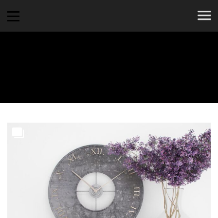
Read
6