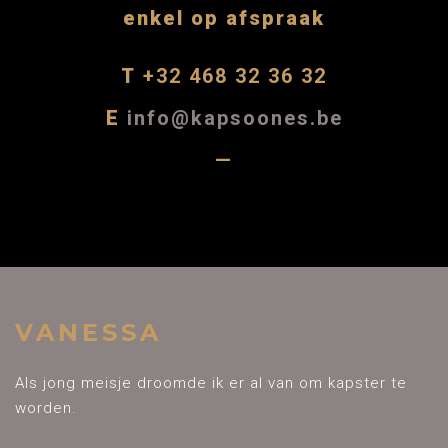
enkel op afspraak
T
+32 468 32 36 32
E
info@kapsoones.be
—
VANESSA
Als jong meisje droomde ik er al van om kapster te
worden.