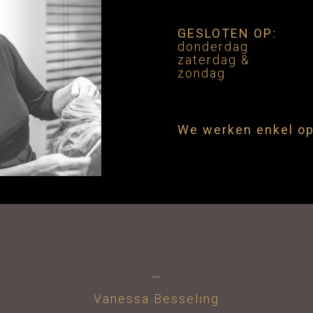
GESLOTEN OP:
donderdag
zaterdag &
zondag
We werken enkel op
—
Vanessa Besseling