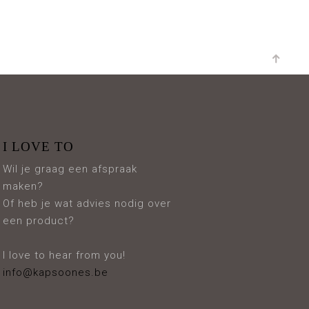
I LOVE TO
Wil je graag een afspraak
maken?
Of heb je wat advies nodig over
een product?
I love to hear from you!
info@kapsoones.be