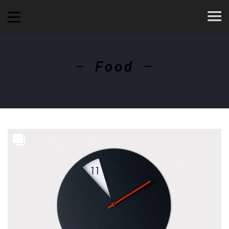
Food
3