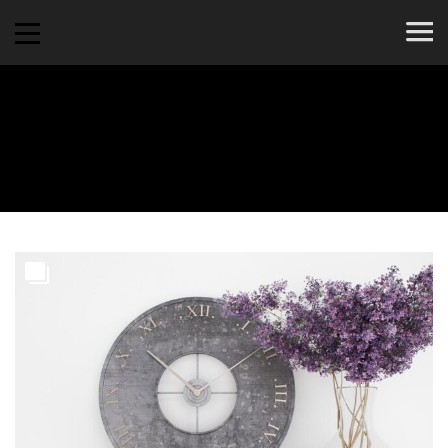
Book
6